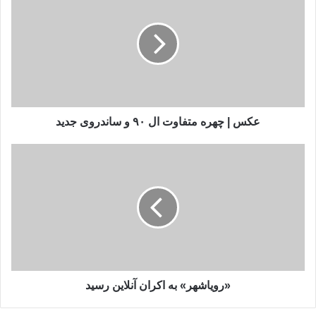
|
چهره
متفاوت
ال
۹۰
و
ساندروی
جدید
عکس | چهره متفاوت ال ۹۰ و ساندروی جدید
«رویاشهر»
به
اکران
آنلاین
رسید
«رویاشهر» به اکران آنلاین رسید