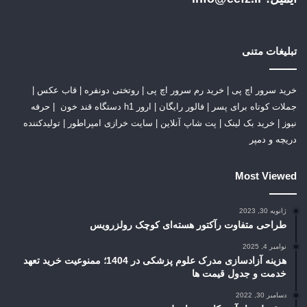
تبلیغات متنی
خرید سرور اچ پی
|
خرید رم سرور اچ پی
|
روتختی دونفره
|
قاب عکس
|
جملات کوتاه برای پسر
|
فالور رایگان
|
ارور h1 دستگاه قند خون
|
حرفه
نیوز
|
خرید بک لینک
|
پت شاپ آنلاین
|
سایت خرازی امپراطور
|
تولیدکننده
دریچه و دمپر
Most Viewed
ژانویه 30, 2023
طراحی متفاوت رآکتور هسته‌ای کوچک رولزرویس
نوامبر 4, 2025
هزینه آزادسازی مدرک علوم پزشکی در 1404؛ ممنوعیت خرید تعهد
خدمت و جدول قیمت ها
دسامبر 30, 2022