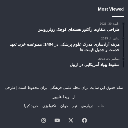
Most Viewed
ژانویه 30, 2023
طراحی متفاوت رآکتور هسته‌ای کوچک رولزرویس
نوامبر 4, 2025
هزینه آزادسازی مدرک علوم پزشکی در 1404؛ ممنوعیت خرید تعهد
خدمت و جدول قیمت ها
دسامبر 30, 2022
سقوط پهپاد آمریکایی در اربیل
تمام حقوق این سایت برای مجله علمی فرهنگی ایران محفوظ است | طرحی
از : ویدا علیپور
خانه
درباره‌ی
تیم
جهان
تکنولوژی
خرید کن!
فیسبوک
ایکس
یوتیوب
اینستاگرام