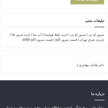
تبلیغات متنی
سرور اچ پی
|
سرور اچ پی
|
خرید بلیط هواپیما
|
آپ نما
|
خرید سرور hp
|
باربری شرق تهران
|
قیمت سرور g10
|
قیمت سرور dl380 g10
دکتر هامان مهاجری
|
درباره ما
مجله علمی و فرهنگی با تعهد به اطلاع رسانی دقیق و به موقع، به عنوان