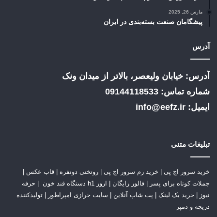
مارس 26, 2025
پیشگامان صنعت بسته‌بندی در ایران
آدرس
آدرس: خیابان ولیعصر، بالاتر از میدان ونک
شماره تماس: 09144118533
ایمیل: info@eefz.ir
تبلیغات متنی
خرید سرور اچ پی
|
خرید رم سرور اچ پی
|
روتختی دونفره
|
قاب عکس
|
جملات کوتاه برای پسر
|
فالور رایگان
|
ارور h1 دستگاه قند خون
|
حرفه
نیوز
|
خرید بک لینک
|
پت شاپ آنلاین
|
سایت خرازی امپراطور
|
تولیدکننده
دریچه و دمپر