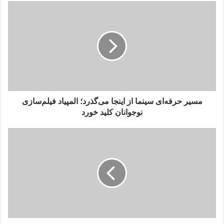
مسیر
حرفه‌ای
سینما
از
اینجا
می‌گذرد؛
المپیاد
فیلم‌سازی
نوجوانان
کلید
مسیر حرفه‌ای سینما از اینجا می‌گذرد؛ المپیاد فیلم‌سازی
خورد
نوجوانان کلید خورد
پایان
روز،
با
خبری
امیدوارکننده
از
وضعیت
جسمی
رضا