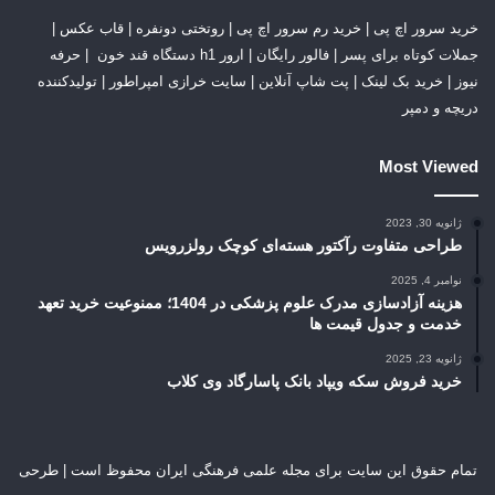
خرید سرور اچ پی
|
خرید رم سرور اچ پی
|
روتختی دونفره
|
قاب عکس
|
جملات کوتاه برای پسر
|
فالور رایگان
|
ارور h1 دستگاه قند خون
|
حرفه
نیوز
|
خرید بک لینک
|
پت شاپ آنلاین
|
سایت خرازی امپراطور
|
تولیدکننده
دریچه و دمپر
Most Viewed
ژانویه 30, 2023
طراحی متفاوت رآکتور هسته‌ای کوچک رولزرویس
نوامبر 4, 2025
هزینه آزادسازی مدرک علوم پزشکی در 1404؛ ممنوعیت خرید تعهد
خدمت و جدول قیمت ها
ژانویه 23, 2025
خرید فروش سکه ویپاد بانک پاسارگاد وی کلاب
تمام حقوق این سایت برای مجله علمی فرهنگی ایران محفوظ است | طرحی