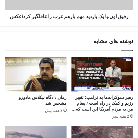
روایت
را
روزنامه
غافلگیر
همشهری
کرد/
رفیق اون،با یک بازدید مهم بازهم غرب را غافلگیر کرد/عکس
عکس
نوشته های مشابه
رهبر دموکرات‌ها به ترامپ: تغییر
زمان دادگاه نیکلاس مادورو
رژیم و کمک در راه است / پیغام
مشخص شد
من به مردم آمریکا این است که…
3 هفته پیش
2 هفته پیش