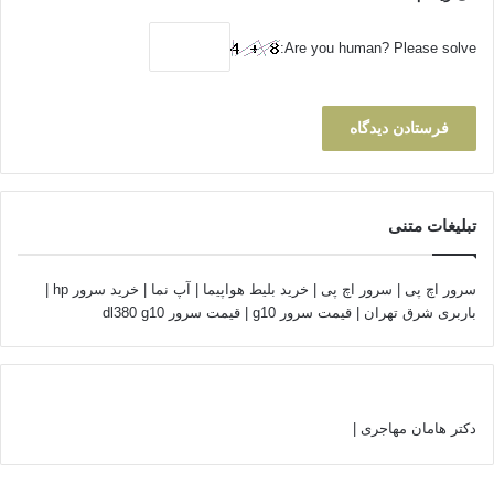
Are you human? Please solve:
تبلیغات متنی
سرور اچ پی
|
سرور اچ پی
|
خرید بلیط هواپیما
|
آپ نما
|
خرید سرور hp
|
باربری شرق تهران
|
قیمت سرور g10
|
قیمت سرور dl380 g10
دکتر هامان مهاجری
|