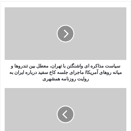
سیاست
مذاکره
ای
واشنگتن
با
تهران،
معطل
بین
تندروها
و
سیاست مذاکره ای واشنگتن با تهران، معطل بین تندروها و
میانه
میانه روهای آمریکا/ ماجرای جلسه کاخ سفید درباره ایران به
روهای
روایت روزنامه همشهری
آمریکا/
ماجرای
رفیق
جلسه
اون،با
کاخ
یک
سفید
بازدید
درباره
مهم
ایران
بازهم
به
غرب